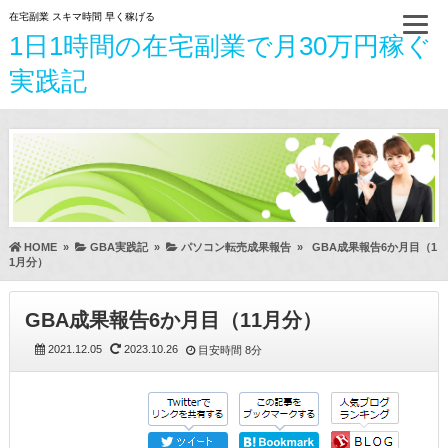
在宅副業 スキマ時間 早く稼げる
1日1時間の在宅副業で月30万円稼ぐ
実践記
HOME
»
GBA実践記
»
パソコン転売成果報告
»
GBA成果報告6か月目（1
1月分）
GBA成果報告6か月目（11月分）
2021.12.05
2023.10.26
目安時間
8分