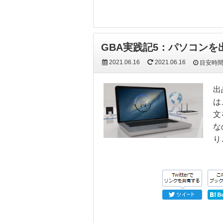
GBA実践記5：パソコン
2021.06.16
2021.06.16
目安時
出
は
文
な
り