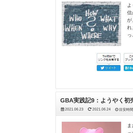
よ
信
が
れ
っ
GBA実践記9：ようやく
2021.06.23
2021.06.24
目安時
ま
っ