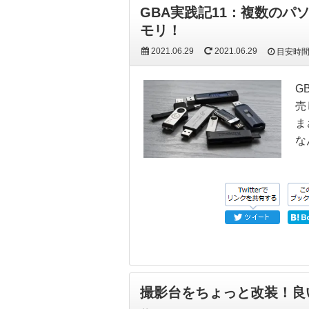
GBA実践記11：複数のパ
モリ！
2021.06.29
2021.06.29
目安時
G
売
ま
な
撮影台をちょっと改装！良