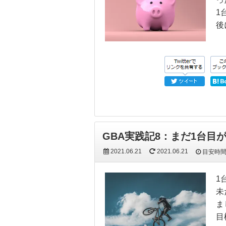
1
後
GBA実践記8：まだ1台目
2021.06.21
2021.06.21
目安時
1
未
ま
目