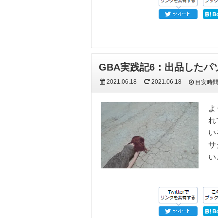
GBA実践記6：出品した
2021.06.18
2021.06.18
目安時
よ
れ
い
サ
い