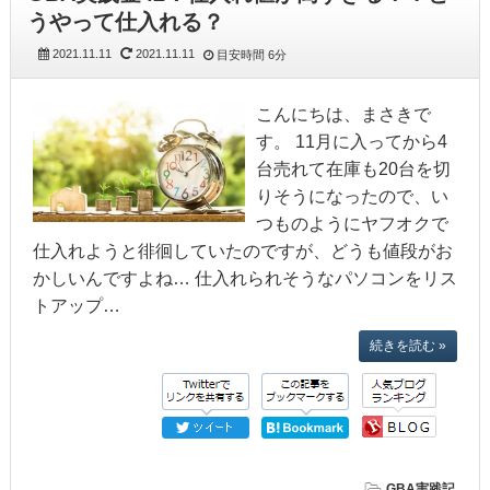
うやって仕入れる？
2021.11.11
2021.11.11
目安時間
6分
こんにちは、まさきで
す。 11月に入ってから4
台売れて在庫も20台を切
りそうになったので、い
つものようにヤフオクで
仕入れようと徘徊していたのですが、どうも値段がお
かしいんですよね… 仕入れられそうなパソコンをリス
トアップ…
続きを読む »
GBA実践記