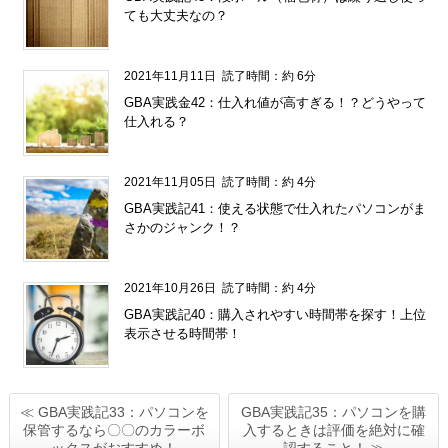
ても大丈夫なの？
2021年11月11日
読了時間：約 6分
GBA実践金42：仕入れ値が高すぎる！？どうやって
仕入れる？
2021年11月05日
読了時間：約 4分
GBA実践記41：使える状態で仕入れたパソコンがま
さかのジャンク！？
2021年10月26日
読了時間：約 4分
GBA実践記40：購入されやすい時間帯を探す！上位
表示させる時間帯！
≪ GBA実践記33：パソコンを
GBA実践記35：パソコンを購
保管するなら〇〇のカラーボ
入するときは評価を絶対に確
ックスがおすすめ！
認すること！ ≫