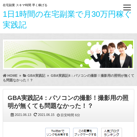
在宅副業 スキマ時間 早く稼げる
1日1時間の在宅副業で月30万円稼ぐ
実践記
HOME
»
GBA実践記
»
GBA実践記4：パソコンの撮影！撮影用の照明が無くて
も問題なかった！？
GBA実践記4：パソコンの撮影！撮影用の照
明が無くても問題なかった！？
2021.06.13
2021.06.15
目安時間
6分