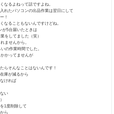
くなるよねって話ですよね。
入れたパソコンの出品作業は翌日にして
ー！
くなることもないんですけどね。
ンが5台届いたときは
作業をしてました（笑）
られませんから。
らいの作業時間でした。
もかかってませんが
たらそんなことはないんです！
て在庫が減るから
なければ
ない
）
を1度削除して
から