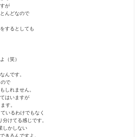
すが
とんどなので
業をするとしても
よ（笑）
なんです。
るので
かもしれません。
てはいますが
ります。
しているわけでもなく
り分けてる感じです。
業しかしない
できるんですよ。