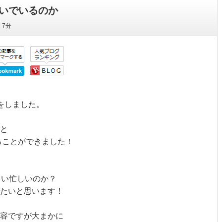
稼いでいるのか
間
7分
をしました。
と
ることができました！
らい忙しいのか？
たいと思います！
容ですが大まかに