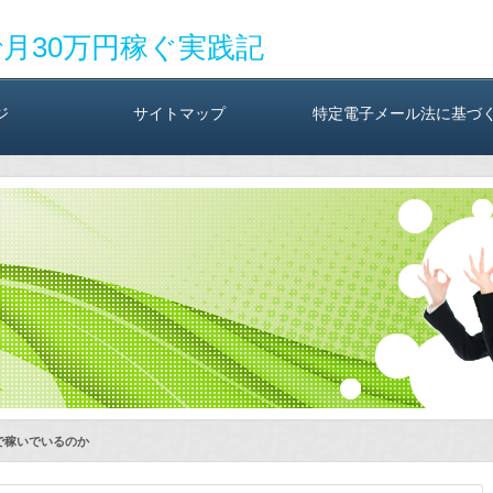
で月30万円稼ぐ実践記
ジ
サイトマップ
特定電子メール法に基づ
で稼いでいるのか