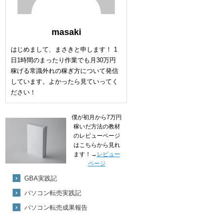
masaki
はじめまして、まさきと申します！ 1
日1時間のまったり作業でも月30万円
稼げる常識外れの稼ぎ方について発信
しています。よかったら見ていってく
ださい！
僕が初月から7万円
稼いだ方法の教材
のレビューページ
はこちらから見れ
ます！→
レビュー
ページ
GBA実践記
パソコン転売実践記
パソコン転売成果報告