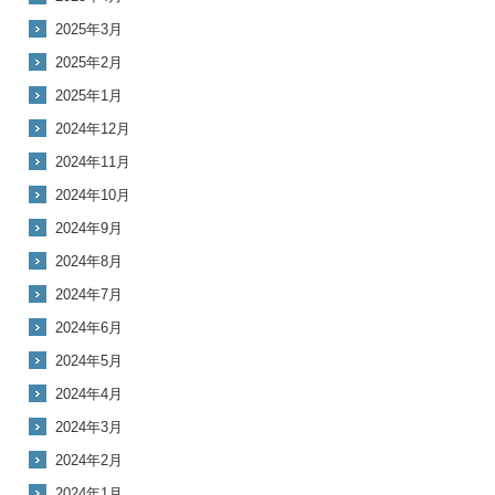
2025年3月
2025年2月
2025年1月
2024年12月
2024年11月
2024年10月
2024年9月
2024年8月
2024年7月
2024年6月
2024年5月
2024年4月
2024年3月
2024年2月
2024年1月