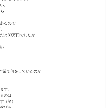
い。
たら
。
あるので
変。
だと33万円でしたが
？
笑）
の作業で何をしていたのか
ます。
るのは
す（笑）
稼げる。