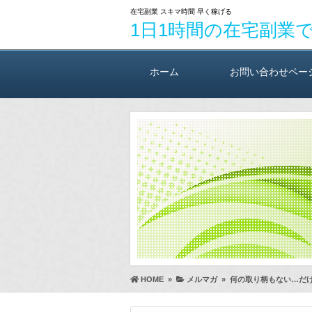
在宅副業 スキマ時間 早く稼げる
1日1時間の在宅副業
ホーム
お問い合わせペー
HOME
»
メルマガ
»
何の取り柄もない…だ