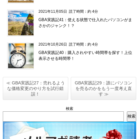
2021年11月05日
読了時間：約 4分
GBA実践記41：使える状態で仕入れたパソコンがま
さかのジャンク！？
2021年10月26日
読了時間：約 4分
GBA実践記40：購入されやすい時間帯を探す！上位
表示させる時間帯！
≪ GBA実践記27：売れるよう
GBA実践記29：誰にパソコン
な価格変更のやり方を試行錯
を売るのかをもう一度考え直
誤！
す ≫
検索
検索