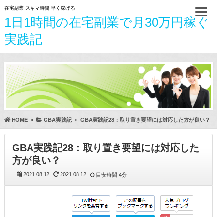
在宅副業 スキマ時間 早く稼げる
1日1時間の在宅副業で月30万円稼ぐ
実践記
HOME
»
GBA実践記
»
GBA実践記28：取り置き要望には対応した方が良い？
GBA実践記28：取り置き要望には対応した
方が良い？
2021.08.12
2021.08.12
目安時間
4分