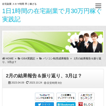
在宅副業 スキマ時間 早く稼げる
1日1時間の在宅副業で月30万円稼ぐ
実践記
HOME
»
GBA実践記
»
パソコン転売成果報告
»
2月の結果報告＆振り返
り、3月は？
2月の結果報告＆振り返り、3月は？
2023.04.09
2023.10.24
目安時間
8分