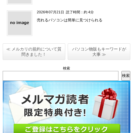
2026年07月21日
読了時間：約 4分
売れるパソコンは簡単に見つけられる
≪ メルカリの規約について質
パソコン物販もキーワードが
問きました！
大事 ≫
検索
検索