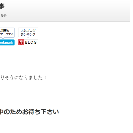
事
間
8分
りそうになりました！