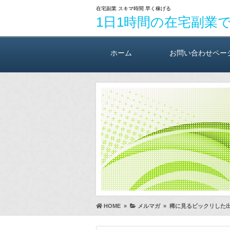
在宅副業 スキマ時間 早く稼げる
1日1時間の在宅副業
ホーム
お問い合わせペー
HOME
»
メルマガ
»
稀に見るビックリした