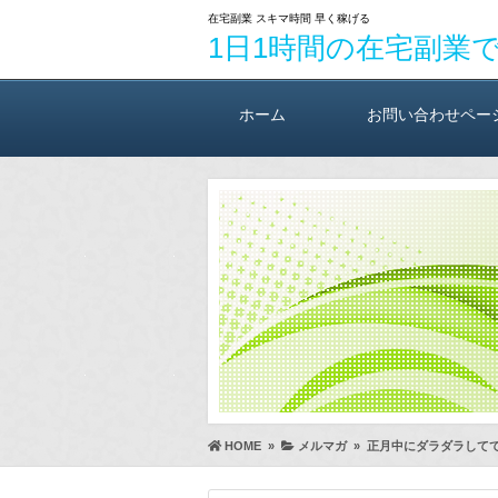
在宅副業 スキマ時間 早く稼げる
1日1時間の在宅副業
ホーム
お問い合わせペー
HOME
»
メルマガ
»
正月中にダラダラして