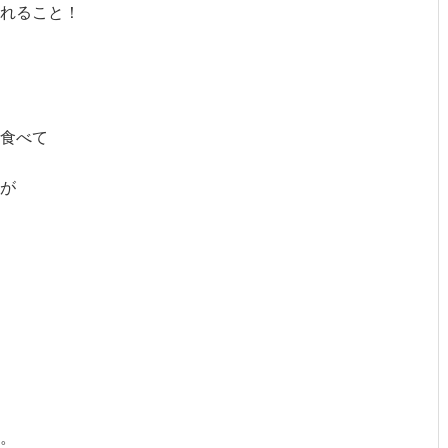
れること！
食べて
が
。