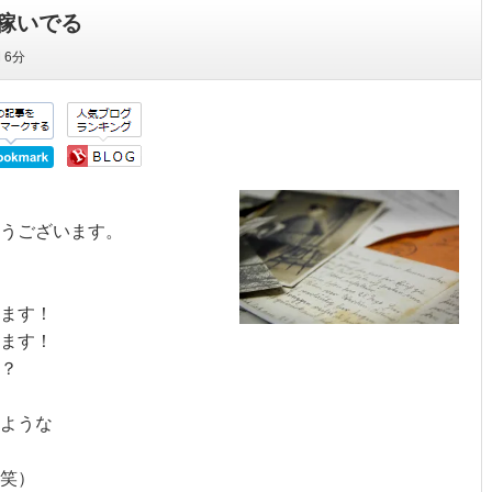
稼いでる
間
6分
とうございます。
ます！
ます！
？
ような
笑）