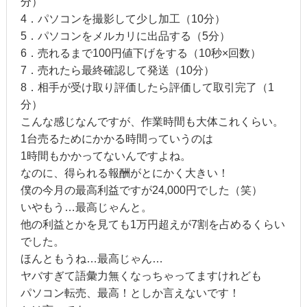
分）
4．パソコンを撮影して少し加工（10分）
5．パソコンをメルカリに出品する（5分）
6．売れるまで100円値下げをする（10秒×回数）
7．売れたら最終確認して発送（10分）
8．相手が受け取り評価したら評価して取引完了（1
分）
こんな感じなんですが、作業時間も大体これくらい。
1台売るためにかかる時間っていうのは
1時間もかかってないんですよね。
なのに、得られる報酬がとにかく大きい！
僕の今月の最高利益ですが24,000円でした（笑）
いやもう…最高じゃんと。
他の利益とかを見ても1万円超えが7割を占めるくらい
でした。
ほんともうね…最高じゃん…
ヤバすぎて語彙力無くなっちゃってますけれども
パソコン転売、最高！としか言えないです！