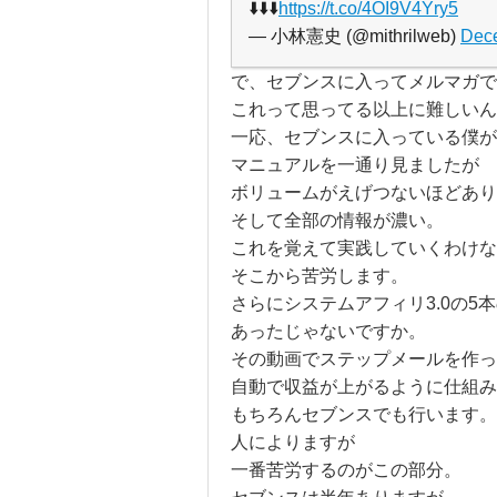
⬇️⬇️⬇️
https://t.co/4OI9V4Yry5
— 小林憲史 (@mithrilweb)
Dece
で、セブンスに入ってメルマガで
これって思ってる以上に難しいん
一応、セブンスに入っている僕が
マニュアルを一通り見ましたが
ボリュームがえげつないほどあり
そして全部の情報が濃い。
これを覚えて実践していくわけな
そこから苦労します。
さらにシステムアフィリ3.0の5
あったじゃないですか。
その動画でステップメールを作っ
自動で収益が上がるように仕組み
もちろんセブンスでも行います。
人によりますが
一番苦労するのがこの部分。