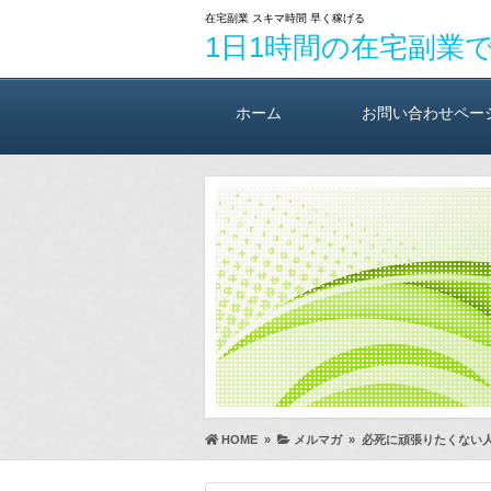
在宅副業 スキマ時間 早く稼げる
1日1時間の在宅副業
ホーム
お問い合わせペー
HOME
»
メルマガ
»
必死に頑張りたくない