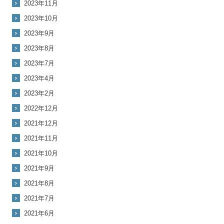
2023年11月
2023年10月
2023年9月
2023年8月
2023年7月
2023年4月
2023年2月
2022年12月
2021年12月
2021年11月
2021年10月
2021年9月
2021年8月
2021年7月
2021年6月