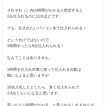
それぞれ（）内の時間がかかると想定すると
1台仕入れるのに11分ほどです。
でも、仕入れたいパソコン全て仕入れられる！
というわけではないので
1時間やったら6台仕入れられる！
なんてことはありません。
1時間を仕入れ作業に使って仕入れる台数は
物にもよると思いますが
10台入札したとしたら、多く仕入れられて
3.4台くらいになると思います。
思ったより時間がかかる、と思うかもしれませんが