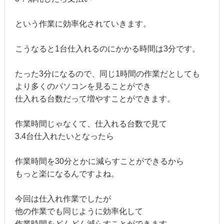
という作業に効率化されていきます。
こうなると1台仕入れるのにかかる時間は3分です。
たった3分になるので、同じ1時間の作業だとしても
より多くのパソコンを見ることができ
仕入れる台数だって増やすことができます。
作業時間じゃなくて、仕入れる台数で見て
3.4台仕入れたいとなったら
作業時間を30分とかに減らすことができるから
もっと楽になるんですよね。
今回は仕入れ作業でしたが
他の作業でも同じように効率化して
作業時間をどんどん減らすことができます。