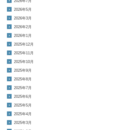
2026年7月
2026年5月
2026年3月
2026年2月
2026年1月
2025年12月
2025年11月
2025年10月
2025年9月
2025年8月
2025年7月
2025年6月
2025年5月
2025年4月
2025年3月