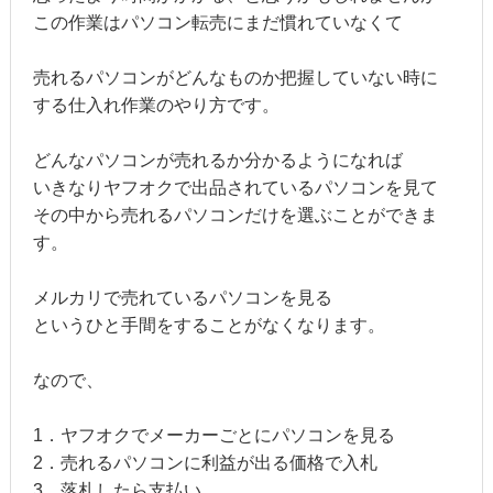
この作業はパソコン転売にまだ慣れていなくて
売れるパソコンがどんなものか把握していない時に
する仕入れ作業のやり方です。
どんなパソコンが売れるか分かるようになれば
いきなりヤフオクで出品されているパソコンを見て
その中から売れるパソコンだけを選ぶことができま
す。
メルカリで売れているパソコンを見る
というひと手間をすることがなくなります。
なので、
1．ヤフオクでメーカーごとにパソコンを見る
2．売れるパソコンに利益が出る価格で入札
3．落札したら支払い