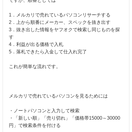
ですが、順番としては
1．メルカリで売れているパソコンリサーチする
2．上から順番にメーカー、スペックを抜き出す
3．抜き出した情報をヤフオクで検索し同じものを探
す
4．利益が出る価格で入札
5．落札できたら入金して仕入れ完了
これが簡単な流れです。
メルカリで売れているパソコンを見るためには
・ノートパソコンと入力して検索
・「新しい順」「売り切れ」「価格帯15000～30000
円」で検索条件を付ける