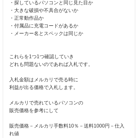
・探しているパソコンと同じ見た目か
・大きな破損や不具合がないか
・正常動作品か
・付属品に充電コードがあるか
・メーカー名とスペックは同じか
これらを1つ1つ確認していき
どれも問題ないのであれば入札です。
入札金額はメルカリで売る時に
利益が出る価格で入札します。
メルカリで売れているパソコンの
販売価格を参考にして
販売価格－メルカリ手数料10％－送料1000円－仕入
れ値