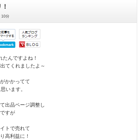
リ！
間
10分
れたんですよね！
益が出てくれましたよ～
がかかってて
と思います。
て出品ページ調整し
ですが
イトで売れて
り高利益に！