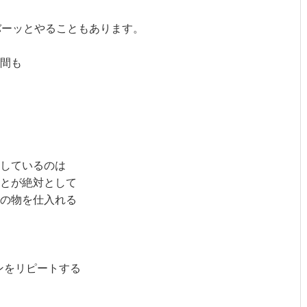
バーッとやることもあります。
間も
しているのは
ことが絶対として
目の物を仕入れる
コンをリピートする
。