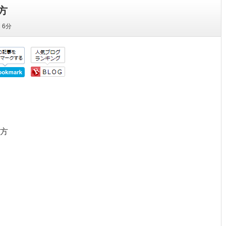
方
間
6分
方