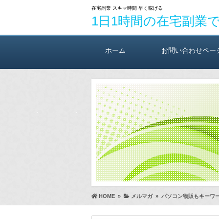
在宅副業 スキマ時間 早く稼げる
1日1時間の在宅副業
ホーム
お問い合わせペー
HOME
»
メルマガ
»
パソコン物販もキーワ