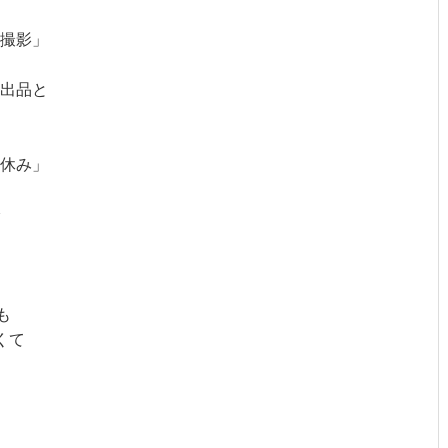
撮影」
出品と
休み」
も
くて