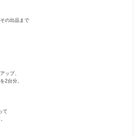
その出品まで
アップ、
を2台分。
って
す。