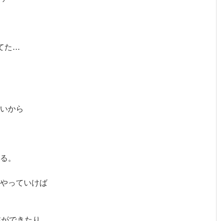
て
、
てた…
いから
る。
やっていけば
。
業ができたり