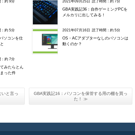
：約 9分
2021年09月25日
読了時間：約 7分
GBA実践記36：自作ゲーミングPCを
メルカリに出してみる！
：約 5分
2021年07月16日
読了時間：約 5分
しパソコンを仕
OS・ACアダプターなしのパソコンは
と
動くのか？
：約 7分
てみたらとん
まった件
ないと言っ
GBA実践記16：パソコンを保管する用の棚を買っ
た！ ≫