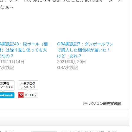
なぁ～
BA実践記43：段ボール（梱
GBA実践記7：ダンボールワン
材）は繰り返し使っても大
で購入した梱包材が届いた！
夫なの？
けど…あれ？
21年11月14日
2021年6月20日
BA実践記
GBA実践記
パソコン転売実践記