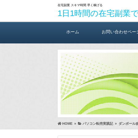
在宅副業 スキマ時間 早く稼げる
1日1時間の在宅副業
ホーム
お問い合わせペー
HOME
»
パソコン転売実践記
»
ダンボール